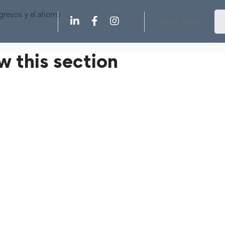
ngresos y el ahorro
Iniciar Sesión
w this section