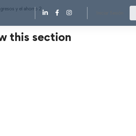
ngresos y el ahorro 2
Iniciar Sesión
w this section